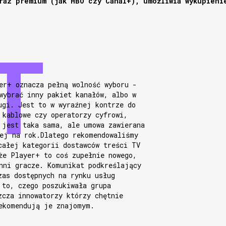
raz premium (jak HBO czy Canal+), umożliwia wykupieni
er+ oznacza pełną wolność wyboru -
wybrać inny pakiet kanałów, albo w
ugi. Jest to w wyraźnej kontrze do
 kablowe czy operatorzy cyfrowi,
 jest taka sama, ale umowa zawierana
ej na rok.Dlatego rekomendowaliśmy
całej kategorii dostawców treści TV
że Player+ to coś zupełnie nowego,
nni gracze. Komunikat podkreślający
zas dostępnych na rynku usług
 to, czego poszukiwała grupa
zcza innowatorzy którzy chętnie
ekomendują je znajomym.