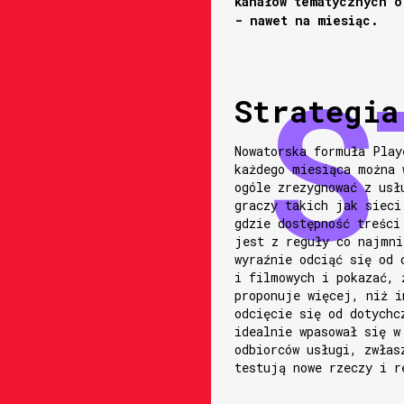
kanałów tematycznych o
- nawet na miesiąc.
Strategia
Nowatorska formuła Play
każdego miesiąca można 
ogóle zrezygnować z usł
graczy takich jak sieci
gdzie dostępność treści
jest z reguły co najmni
wyraźnie odciąć się od 
i filmowych i pokazać, 
proponuje więcej, niż i
odcięcie się od dotychc
idealnie wpasował się w
odbiorców usługi, zwłas
testują nowe rzeczy i r