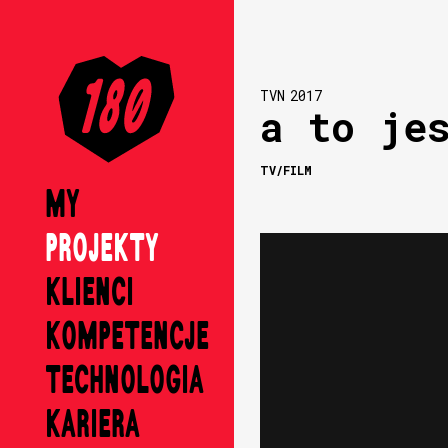
TVN
2017
a to je
TV/FILM
MY
PROJEKTY
KLIENCI
KOMPETENCJE
TECHNOLOGIA
KARIERA