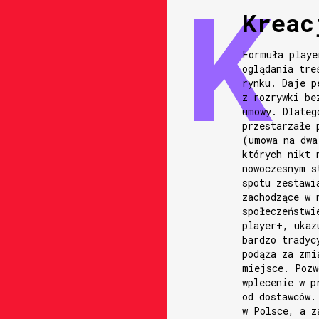
Kreac
Formuła playe
oglądania tre
rynku. Daje p
z rozrywki be
umowy. Dlateg
przestarzałe 
(umowa na dwa
których nikt 
nowoczesnym s
spotu zestawi
zachodzące w 
społeczeństwi
player+, ukaz
bardzo tradyc
podąża za zmi
miejsce. Pozw
wplecenie w p
od dostawców.
w Polsce, a z