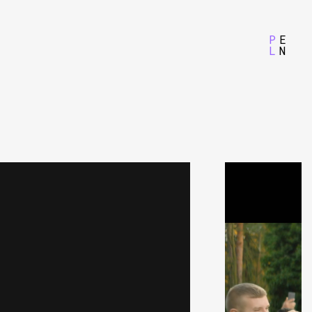
P
E
L
N