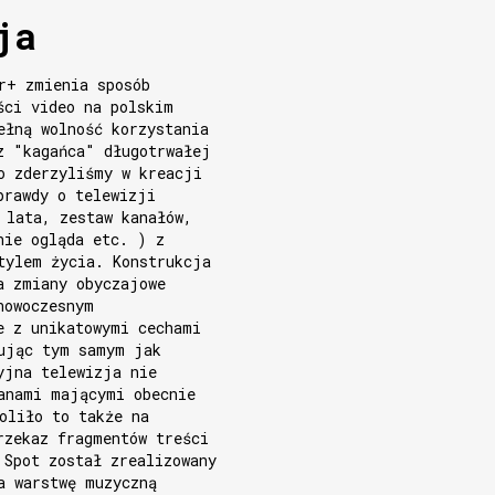
ja
r+ zmienia sposób
ści video na polskim
ełną wolność korzystania
z "kagańca" długotrwałej
o zderzyliśmy w kreacji
prawdy o telewizji
 lata, zestaw kanałów,
nie ogląda etc. ) z
tylem życia. Konstrukcja
a zmiany obyczajowe
nowoczesnym
e z unikatowymi cechami
ując tym samym jak
yjna telewizja nie
anami mającymi obecnie
oliło to także na
rzekaz fragmentów treści
 Spot został zrealizowany
a warstwę muzyczną